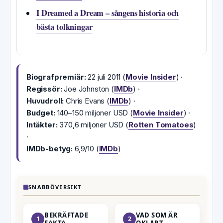
I Dreamed a Dream – sångens historia och
bästa tolkningar
Biografpremiär:
22 juli 2011 (
Movie Insider
) ·
Regissör:
Joe Johnston (
IMDb
) ·
Huvudroll:
Chris Evans (
IMDb
) ·
Budget:
140–150 miljoner USD (
Movie Insider
) ·
Intäkter:
370,6 miljoner USD (
Rotten Tomatoes
)
·
IMDb-betyg:
6,9/10 (
IMDb
)
SNABBÖVERSIKT
BEKRÄFTADE
VAD SOM ÄR
1
2