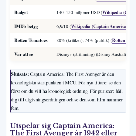
Budget
Wikipedia (Capta
140–150 miljoner USD (
IMDb-betyg
Wikipedia (Captain America: The
6,9/10 (
Rotten Tomatoes
Rotten Tom
80% (kritiker), 74% (publik) (
Var att se
Disney+ (strömning) (Disney Australia)
Slutsats:
Captain America: The First Avenger är den
kronologiska startpunkten i MCU. För nya tittare: se den
först om du vill ha kronologisk ordning. För purister: håll
dig till utgivningsordningen och se den som film nummer
fem.
Utspelar sig Captain America:
The First Avenger år 1942 eller