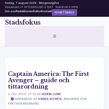
fredag, 7 augusti 2026 ·
Morgonutgåva
Stockholm ⛅ 19°C
SEK/USD 0.1057 · SEK/EUR 0.0915
Om oss
Redaktionen
Källor
Kontakt
NYHETSBREV
Hoppa
Stadsfokus
till
innehåll
MENY
Captain America: The First
Avenger – guide och
tittarordning
2 JULI 2026, 22:53
AV
ROBIN LUND
·
GRANSKAD AV
EMMA NORÉN
, ANSVARIG FÖR
✓
FAKTAGRANSKNING