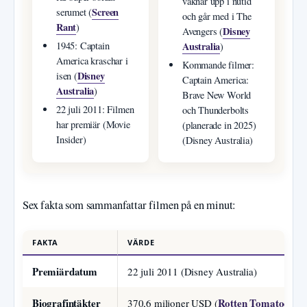
vaknar upp i nutid
Screen
serumet (
och går med i The
Rant
)
Disney
Avengers (
Australia
1945: Captain
)
America kraschar i
Kommande filmer:
Disney
isen (
Captain America:
Australia
)
Brave New World
22 juli 2011: Filmen
och Thunderbolts
har premiär (Movie
(planerade in 2025)
Insider)
(Disney Australia)
Sex fakta som sammanfattar filmen på en minut:
FAKTA
VÄRDE
Premiärdatum
22 juli 2011 (Disney Australia)
Biografintäkter
Rotten Tomatoes
370,6 miljoner USD (
)