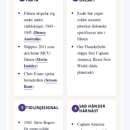
FAKTA
OKLART
Filmen utspelar sig
Exakt hur super-
under andra
soldat serumet
världskriget, 1943–
påverkar åldrandet
Disney
1945 (
specificeras inte i
Australia
)
filmen
Släpptes 2011 som
Om Thunderbolts
den femte MCU-
släpps före Captain
Movie
filmen (
America: Brave New
Insider
)
World (båda
planerade)
Chris Evans spelar
Screen
huvudrollen (
Rant
)
VAD HÄNDER
3
TIDLINJESIGNAL
4
HÄRNÄST
1943: Steve Rogers
Captain America
får super-soldat