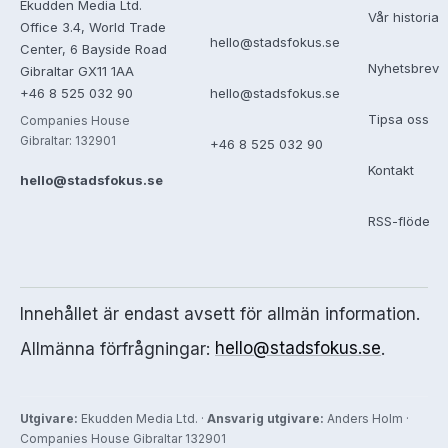
Ekudden Media Ltd.
Vår historia
Office 3.4, World Trade
hello@stadsfokus.se
Center, 6 Bayside Road
Nyhetsbrev
Gibraltar GX11 1AA
+46 8 525 032 90
hello@stadsfokus.se
Tipsa oss
Companies House
Gibraltar: 132901
+46 8 525 032 90
Kontakt
hello@stadsfokus.se
RSS-flöde
Innehållet är endast avsett för allmän information.
Allmänna förfrågningar:
hello@stadsfokus.se
.
Utgivare:
Ekudden Media Ltd. ·
Ansvarig utgivare:
Anders Holm ·
Companies House Gibraltar 132901