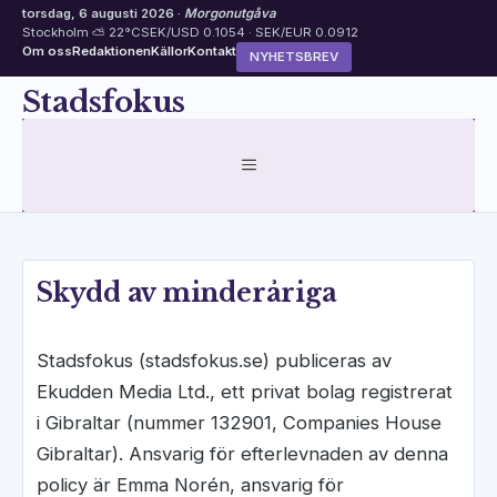
torsdag, 6 augusti 2026 ·
Morgonutgåva
Stockholm ⛅ 22°C
SEK/USD 0.1054 · SEK/EUR 0.0912
Om oss
Redaktionen
Källor
Kontakt
NYHETSBREV
Hoppa
Stadsfokus
till
innehåll
MENY
Skydd av minderåriga
Stadsfokus (stadsfokus.se) publiceras av
Ekudden Media Ltd., ett privat bolag registrerat
i Gibraltar (nummer 132901, Companies House
Gibraltar). Ansvarig för efterlevnaden av denna
policy är Emma Norén, ansvarig för