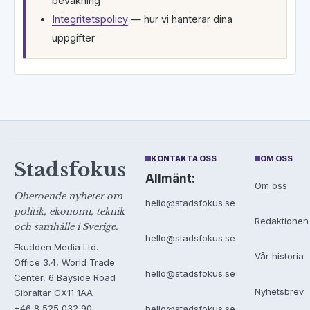
bevakning
Integritetspolicy
— hur vi hanterar dina
uppgifter
KONTAKTA OSS
OM OSS
Stadsfokus
Allmänt:
Om oss
Oberoende nyheter om
hello@stadsfokus.se
politik, ekonomi, teknik
Redaktionen
och samhälle i Sverige.
hello@stadsfokus.se
Ekudden Media Ltd.
Vår historia
Office 3.4, World Trade
hello@stadsfokus.se
Center, 6 Bayside Road
Nyhetsbrev
Gibraltar GX11 1AA
+46 8 525 032 90
hello@stadsfokus.se