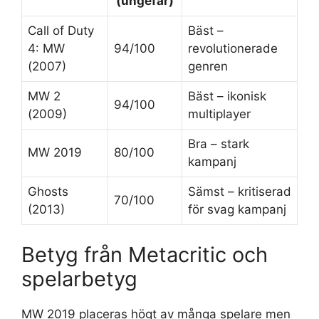
(ungefär)
Call of Duty
Bäst –
4: MW
94/100
revolutionerade
(2007)
genren
MW 2
Bäst – ikonisk
94/100
(2009)
multiplayer
Bra – stark
MW 2019
80/100
kampanj
Ghosts
Sämst – kritiserad
70/100
(2013)
för svag kampanj
Betyg från Metacritic och
spelarbetyg
MW 2019 placeras högt av många spelare men