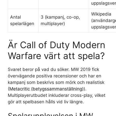
uppslagsver
Wikipedia
Antal
3 (kampanj, co-op,
(användarg
spelarlägen
multiplayer)
uppslagsver
Är Call of Duty Modern
Warfare värt att spela?
Svaret beror på vad du söker. MW 2019 fick
övervägande positiva recensioner och har en
kampanj som beskrivs som mörk och realistisk
(
Metacritic (betygssammanställning)
).
Multiplayerutbudet inkluderar cross-play, vilket
gör att spelbasen hålls vid liv längre.
Spelarupplevelsen i MW