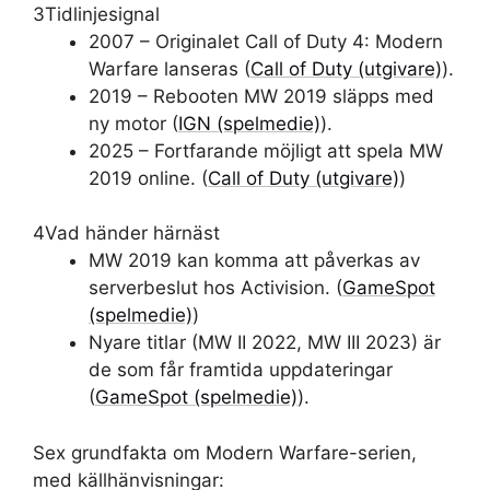
3
Tidlinjesignal
2007 – Originalet Call of Duty 4: Modern
Warfare lanseras (
Call of Duty (utgivare)
).
2019 – Rebooten MW 2019 släpps med
ny motor (
IGN (spelmedie)
).
2025 – Fortfarande möjligt att spela MW
2019 online. (
Call of Duty (utgivare)
)
4
Vad händer härnäst
MW 2019 kan komma att påverkas av
serverbeslut hos Activision. (
GameSpot
(spelmedie)
)
Nyare titlar (MW II 2022, MW III 2023) är
de som får framtida uppdateringar
(
GameSpot (spelmedie)
).
Sex grundfakta om Modern Warfare-serien,
med källhänvisningar: