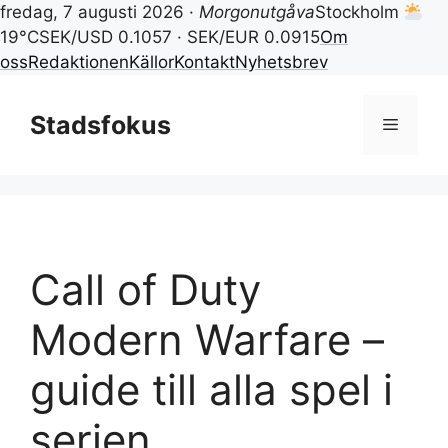
fredag, 7 augusti 2026 ·
Morgonutgåva
Stockholm
19°C
SEK/USD 0.1057 · SEK/EUR 0.0915
Om
oss
Redaktionen
Källor
Kontakt
Nyhetsbrev
Hoppa
till
Stadsfokus
Meny
innehåll
Call of Duty
Modern Warfare –
guide till alla spel i
serien