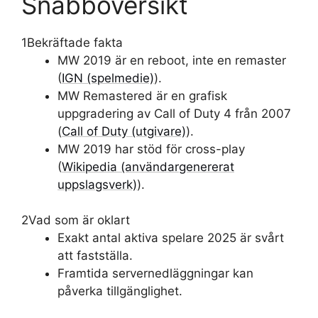
Snabböversikt
1
Bekräftade fakta
MW 2019 är en reboot, inte en remaster
(
IGN (spelmedie)
).
MW Remastered är en grafisk
uppgradering av Call of Duty 4 från 2007
(
Call of Duty (utgivare)
).
MW 2019 har stöd för cross-play
(
Wikipedia (användargenererat
uppslagsverk)
).
2
Vad som är oklart
Exakt antal aktiva spelare 2025 är svårt
att fastställa.
Framtida servernedläggningar kan
påverka tillgänglighet.