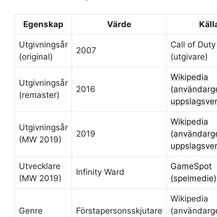
Egenskap
Värde
Käll
Utgivningsår
Call of Duty
2007
(original)
(utgivare)
Wikipedia
Utgivningsår
2016
(användarg
(remaster)
uppslagsver
Wikipedia
Utgivningsår
2019
(användarg
(MW 2019)
uppslagsver
Utvecklare
GameSpot
Infinity Ward
(MW 2019)
(spelmedie)
Wikipedia
Genre
Förstapersonsskjutare
(användarg