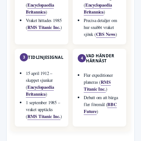
Encyclopaedia
Encyclopaedia
(
(
Britannica
Britannica
)
)
Vraket hittades 1985
Precisa detaljer om
RMS Titanic Inc.
(
)
hur snabbt vraket
CBS News
sjönk (
)
VAD HÄNDER
3
TIDLINJESIGNAL
4
HÄRNÄST
15 april 1912 –
Fler expeditioner
skeppet sjunker
RMS
planeras (
Encyclopaedia
(
Titanic Inc.
)
Britannica
)
Debatt om att bärga
1 september 1985 –
BBC
fler föremål (
vraket upptäcks
Future
)
RMS Titanic Inc.
(
)