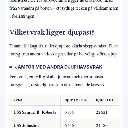
Mönstret:
De två skrovdelarna ligger nu cirka 600 meter
från varandra på botten – ett tydligt tecken på våldsamheten
i förlisningen.
Vilket vrak ligger djupast?
Titanic är långt ifrån det djupaste kända skeppsvraket. Flera
fartyg från andra världskriget vilar på betydligt större djup.
JÄMFÖR MED ANDRA DJUPHAVSVRAK
Fem vrak, en tydlig skala: ju nyare och mer robusta
fartygen är, desto djupare kan de nå innan de krossas.
VRAK
DJUP (METER)
DJUP (FOT)
UP
USS Samuel B. Roberts
6 895
22 621
20
USS Johnston
6 456
21 180
20