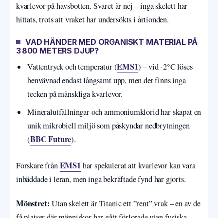
kvarlevor på havsbotten. Svaret är nej – inga skelett har
hittats, trots att vraket har undersökts i årtionden.
VAD HÄNDER MED ORGANISKT MATERIAL PÅ
3 800 METERS DJUP?
EMS1
Vattentryck och temperatur (
) – vid -2°C löses
benvävnad endast långsamt upp, men det finns inga
tecken på mänskliga kvarlevor.
Mineralutfällningar och ammoniumklorid har skapat en
unik mikrobiell miljö som påskyndar nedbrytningen
BBC Future
(
).
EMS1
Forskare från
har spekulerat att kvarlevor kan vara
inbäddade i leran, men inga bekräftade fynd har gjorts.
Mönstret:
Utan skelett är Titanic ett ”rent” vrak – en av de
få platser där människor har gått förlorade utan fysiska