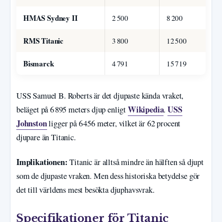
HMAS Sydney II
2 500
8 200
20
RMS Titanic
3 800
12 500
19
Bismarck
4 791
15 719
19
USS Samuel B. Roberts är det djupaste kända vraket,
Wikipedia
USS
beläget på 6 895 meters djup enligt
.
Johnston
ligger på 6 456 meter, vilket är 62 procent
djupare än Titanic.
Implikationen:
Titanic är alltså mindre än hälften så djupt
som de djupaste vraken. Men dess historiska betydelse gör
det till världens mest besökta djuphavsvrak.
Specifikationer för Titanic