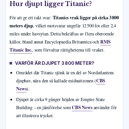
Hur djupt ligger Titanic?
Titanics vrak ligger på cirka 3 800
För att ge ett rakt svar:
meters djup
, vilket motsvarar ungefär 12 500 fot eller 2,4
miles under havsytan. Detta bekräftas av flera oberoende
RMS
källor, bland annat Encyclopaedia Britannica och
Titanic Inc.
, som förvaltar rättigheterna till vraket.
VARFÖR ÄR DJUPET 3 800 METER?
Området där Titanic sjönk är en del av Nordatlantens
CBS
djuphav, nära den så kallade midnattzonen (
News
).
Djupet är cirka 9 gånger höjden av Empire State
CBS News
Building – en jämförelse som
använder för
att illustrera trycket.