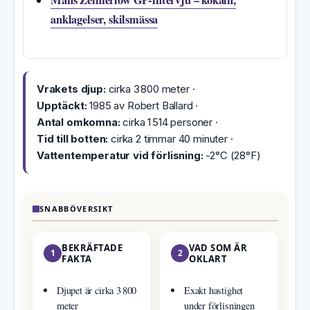
Måns Zelmerlöw GP-intervju – kokain,
anklagelser, skilsmässa
Vrakets djup:
cirka 3 800 meter ·
Upptäckt:
1985 av Robert Ballard ·
Antal omkomna:
cirka 1 514 personer ·
Tid till botten:
cirka 2 timmar 40 minuter ·
Vattentemperatur vid förlisning:
-2°C (28°F)
SNABBÖVERSIKT
BEKRÄFTADE
VAD SOM ÄR
1
2
FAKTA
OKLART
Djupet är cirka 3 800
Exakt hastighet
meter
under förlisningen