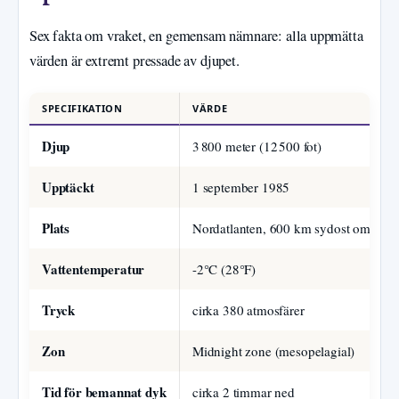
Sex fakta om vraket, en gemensam nämnare: alla uppmätta
värden är extremt pressade av djupet.
SPECIFIKATION
VÄRDE
Djup
3 800 meter (12 500 fot)
Upptäckt
1 september 1985
Plats
Nordatlanten, 600 km sydost om Ne
Vattentemperatur
-2°C (28°F)
Tryck
cirka 380 atmosfärer
Zon
Midnight zone (mesopelagial)
Tid för bemannat dyk
cirka 2 timmar ned