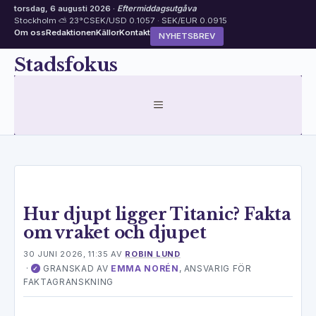
torsdag, 6 augusti 2026 ·
Eftermiddagsutgåva
Stockholm ⛅ 23°C
SEK/USD 0.1057 · SEK/EUR 0.0915
Om oss
Redaktionen
Källor
Kontakt
NYHETSBREV
Hoppa
Stadsfokus
till
innehåll
MENY
Hur djupt ligger Titanic? Fakta
om vraket och djupet
30 JUNI 2026, 11:35
AV
ROBIN LUND
·
GRANSKAD AV
EMMA NORÉN
, ANSVARIG FÖR
✓
FAKTAGRANSKNING