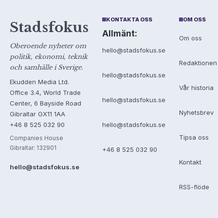
KONTAKTA OSS
OM OSS
Stadsfokus
Allmänt:
Om oss
Oberoende nyheter om
hello@stadsfokus.se
politik, ekonomi, teknik
Redaktionen
och samhälle i Sverige.
hello@stadsfokus.se
Ekudden Media Ltd.
Vår historia
Office 3.4, World Trade
hello@stadsfokus.se
Center, 6 Bayside Road
Nyhetsbrev
Gibraltar GX11 1AA
+46 8 525 032 90
hello@stadsfokus.se
Tipsa oss
Companies House
Gibraltar: 132901
+46 8 525 032 90
Kontakt
hello@stadsfokus.se
RSS-flöde